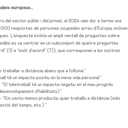
adans europeus...
s del sector públic i del privat, el 2024 vam dur a terme una
10.000 respostes de persones ocupades arreu d’Europa, incloen
ues. L’enquesta incloïa un ampli ventall de preguntes sobre
 anàlisi es va centrar en un subconjunt de quatre preguntes
d” (1) a “molt d’acord” (7)), que corresponen a les nostres
treballar a distància abans que a l’oficina.”
all té un impacte positiu en la meva vida personal.”
– “El teletreball té un impacte negatiu en el meu progrés
esenvolupament d’habilitats).”
 – “Em sento menys productiu quan treballo a distància (més
estió del temps, etc.).”