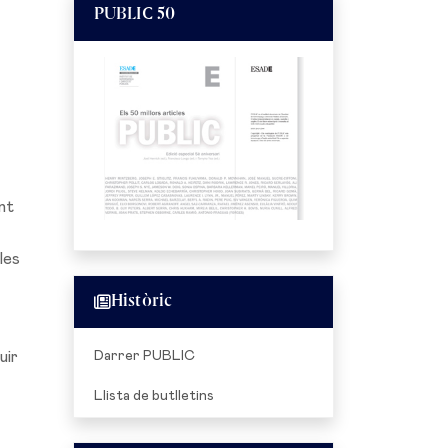
PUBLIC 50
nt
les
Històric
Darrer PUBLIC
uir
Llista de butlletins