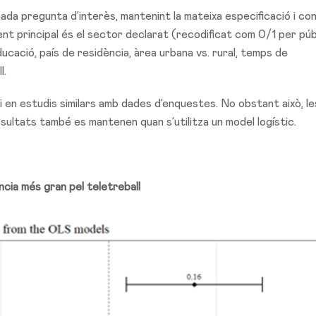
da pregunta d’interès, mantenint la mateixa especificació i con
ent principal és el sector declarat (recodificat com 0/1 per púb
ducació, país de residència, àrea urbana vs. rural, temps de
l.
evi en estudis similars amb dades d’enquestes. No obstant això, le
ultats també es mantenen quan s’utilitza un model logístic.
cia més gran pel teletreball