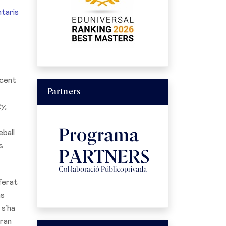
taris
ecent
Partners
ty
,
eball
s
iferat
ns
 s’ha
dran