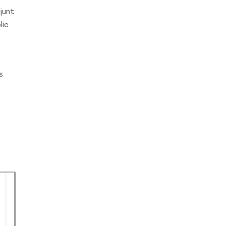
junt
lic
s