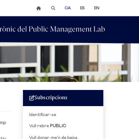
CA
ES
EN
Subscripcions
Identificar-se
ump
Vull rebre
PUBLIC
Vull donar-me'n de baixa
tiu