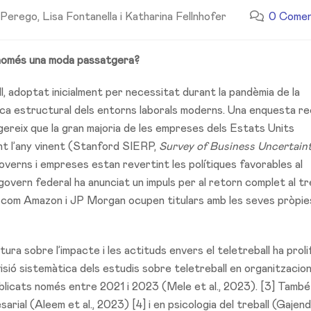
Perego, Lisa Fontanella i Katharina Fellnhofer
0 Comen
s només una moda passatgera?
, adoptat inicialment per necessitat durant la pandèmia de la
ica estructural dels entorns laborals moderns. Una enquesta r
ereix que la gran majoria de les empreses dels Estats Units
nt l’any vinent (Stanford SIERP,
Survey of Business Uncertain
overns i empreses estan revertint les polítiques favorables al
 govern federal ha anunciat un impuls per al retorn complet al tr
at com Amazon i JP Morgan ocupen titulars amb les seves pròpie
tura sobre l’impacte i les actituds envers el teletreball ha prol
visió sistemàtica dels estudis sobre teletreball en organitzacio
ublicats només entre 2021 i 2023 (Mele et al., 2023). [3] També
arial (Aleem et al., 2023) [4] i en psicologia del treball (Gajen