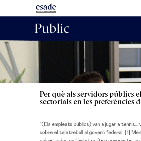
Per què als servidors públics e
sectorials en les preferències d
“(Els empleats públics) van a jugar a tennis...
sobre el teletreball al govern federal. [1] M
polaritzades en l’àmbit polític i corporatiu, u