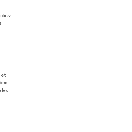
blics:
s
 et
oben
 les