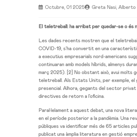
Octubre, 01 2025
Greta Nasi, Alberto 
El teletreball: ha arribat per quedar-se o é
Les dades recents mostren que el teletreball
COVID-19, s’ha convertit en una característ
a executius empresarials nord-americans sugg
continuaran amb models híbrids, almenys dura
març 2025). [2] No obstant això, avui molts g
teletreball. Als Estats Units, per exemple, el
presencial. Alhora, gegants del sector priv
directives de retorn a l’oficina.
Paral·lelament a aquest debat, una nova litera
en el període posterior a la pandèmia. Una re
públiques va identificar més de 65 articles p
publicat una àmplia literatura en gestió empres