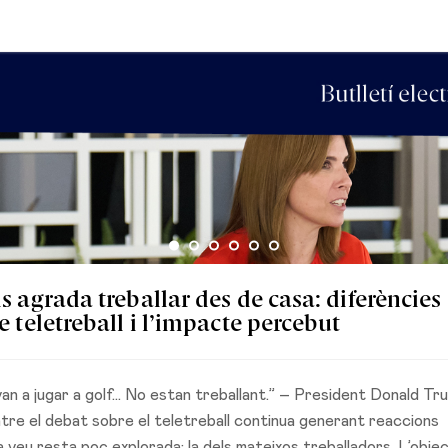
ls agrada treballar des de casa: diferències
e teletreball i l’impacte percebut
 van a jugar a golf... No estan treballant.” – President Donald Tr
entre el debat sobre el teletreball continua generant reaccions
na veu resta poc explorada: la dels mateixos treballadors. L’objec