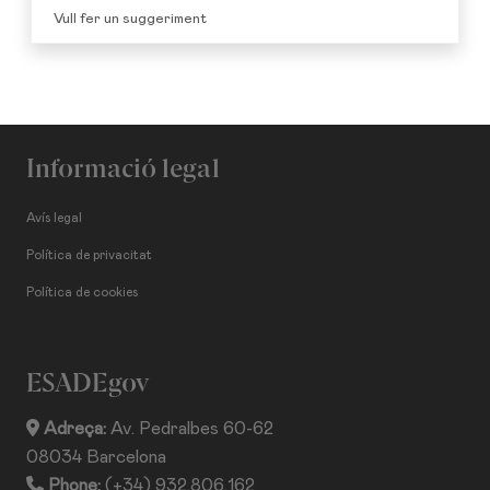
Vull fer un suggeriment
Informació legal
Avís legal
Política de privacitat
Política de cookies
ESADEgov
Adreça:
Av. Pedralbes 60-62
08034 Barcelona
Phone:
(+34) 932.806.162