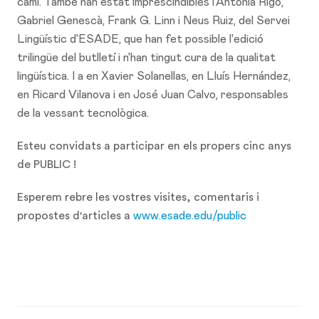
camí. També han estat imprescindibles l'Antònia Rigo,
Gabriel Genescà, Frank G. Linn i Neus Ruiz, del Servei
Lingüístic d'ESADE, que han fet possible l'edició
trilingüe del butlletí i n'han tingut cura de la qualitat
lingüística. I a en Xavier Solanellas, en Lluís Hernández,
en Ricard Vilanova i en José Juan Calvo, responsables
de la vessant tecnològica.
Esteu convidats a participar en els propers cinc anys
de PU
BLIC !
Esperem rebre les vostres visites, comentaris i
propostes d'articles a
www.esade.edu/public