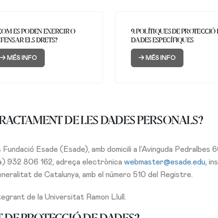
 COM ES PODEN EXERCIR O
9. POLÍTIQUES DE PROTECCIÓ
FENSAR ELS DRETS?
DADES ESPECÍFIQUES
MÉS INFO
MÉS INFO
 TRACTAMENT DE LES DADES PERSONALS?
 Fundació Esade (Esade), amb domicili a l’Avinguda Pedralbes 
4) 932 806 162, adreça electrònica
webmaster@esade.edu
, in
neralitat de Catalunya, amb el número 510 del Registre.
grant de la Universitat Ramon Llull.