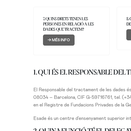
7. QUINS DRETS TENEN LES
8.
PERSONES EN RELACIÓ A LES
DE
DADES QUE TRACTEM?
MÉS INFO
1. QUI ÉS EL RESPONSABLE DEL
El Responsable del tractament de les dades és
08034 – Barcelona, CIF G-59716761, tel. (+3
en el Registre de Fundacions Privades de la Ge
Esade és un centre d’ensenyament superior inte