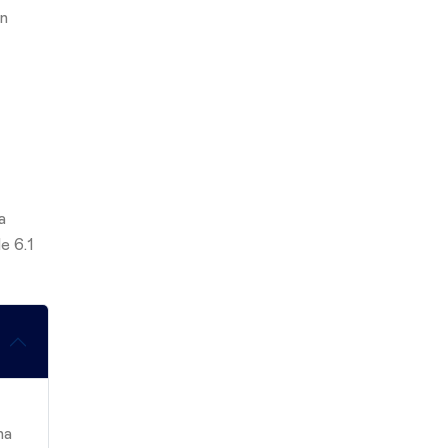
en
a
e 6.1
na