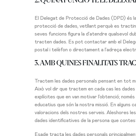
2. QUINA FUNCIÓ TÉ EL DELEGA
El Delegat de Protecció de Dades (DPD) és la 
protecció de dades, vetllant perquè es tractin
seves funcions figura la d’atendre qualsevol du
tracten dades. Es pot contactar amb el Deleg
postal i telèfon o directament a l’adreça elec
3. AMB QUINES FINALITATS TRA
Tractem les dades personals pensant en tot mo
Això vol dir que tractem en cada cas les dades 
explícites que en van motivar l’obtenció; només
educatius que són la nostra missió. En alguns 
valoracions dels nostres serveis. Aleshores le
dades identificatives de la persona que contes
Esade tracta les dades personals principalmen