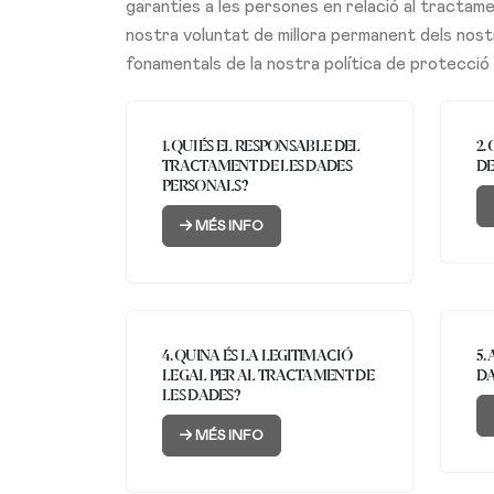
garanties a les persones en relació al tractam
nostra voluntat de millora permanent dels nos
fonamentals de la nostra política de protecció
1. QUI ÉS EL RESPONSABLE DEL
2.
TRACTAMENT DE LES DADES
DE
PERSONALS?
MÉS INFO
4. QUINA ÉS LA LEGITIMACIÓ
5.
LEGAL PER AL TRACTAMENT DE
DA
LES DADES?
MÉS INFO