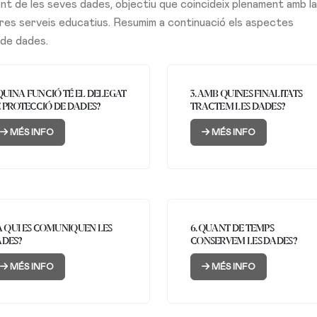
ent de les seves dades, objectiu que coincideix plenament amb la
tres serveis educatius. Resumim a continuació els aspectes
 de dades.
 QUINA FUNCIÓ TÉ EL DELEGAT
3. AMB QUINES FINALITATS
 PROTECCIÓ DE DADES?
TRACTEM LES DADES?
MÉS INFO
MÉS INFO
 A QUI ES COMUNIQUEN LES
6. QUANT DE TEMPS
DES?
CONSERVEM LES DADES?
MÉS INFO
MÉS INFO