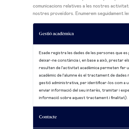
comunicacions relatives a les nostres activitat
nostres proveïdors. Enumerem seguidament les p
Gestió acadèmica
Esade registra les dades de les persones que es p
deixar-ne constància i, en base a això, prestar 
resulten de l’activitat acadèmica permeten fer un
acadèmic de l’alumne és el tractament de dades m
gestió administrativa, per identificar-los com a u
enviar informació del seu interès, tramitar i exped
informació sobre aquest tractament i finalitat).
Contacte