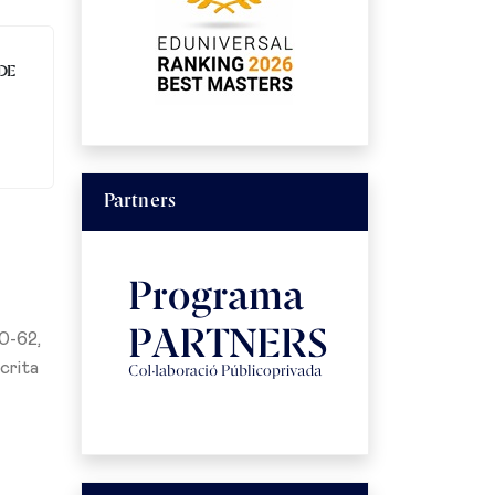
 DE
Partners
60-62,
scrita