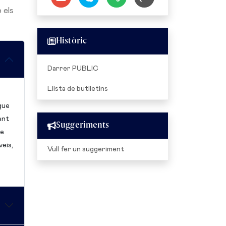
 els
Històric
Darrer PUBLIC
Llista de butlletins
que
ent
Suggeriments
de
veis,
Vull fer un suggeriment