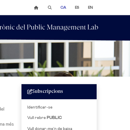
CA
ES
EN
Subscripcions
Identificar-se
del
Vull rebre
PUBLIC
óna més
Vull donar-me'n de baixa