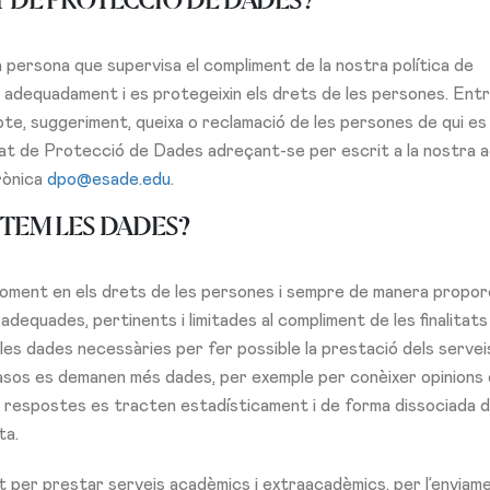
T DE PROTECCIÓ DE DADES?
persona que supervisa el compliment de la nostra política de
 adequadament i es protegeixin els drets de les persones. Entr
bte, suggeriment, queixa o reclamació de les persones de qui es
at de Protecció de Dades adreçant-se per escrit a la nostra 
trònica
dpo@esade.edu
.
CTEM LES DADES?
ment en els drets de les persones i sempre de manera proporc
adequades, pertinents i limitades al compliment de les finalitats
 les dades necessàries per fer possible la prestació dels servei
casos es demanen més dades, per exemple per conèixer opinions 
s respostes es tracten estadísticament i de forma dissociada d
ta.
t per prestar serveis acadèmics i extraacadèmics, per l’enviam