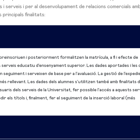
s i serveis i per al desenvolupament de relacions comercials amb
rincipals finalitats:
reinscriuen i posteriorment formalitzen la matrícula, a fi i efecte de
els serveis educatiu d’ensenyament superior. Les dades aportades i les 
 seguiment i serveixen de base per a l’avaluació. La gestió de l’expedi
és rellevant. Les dades dels alumnes s’utilitzen també amb finalitats 
suaris dels serveis de la Universitat, fer possible l’accés a aquests ser
ir els títols i, finalment, fer el seguiment de la inserció laboral (més