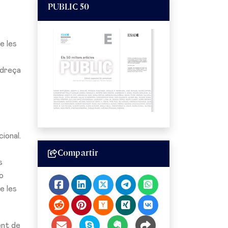
PUBLIC 50
e les
adreça
ional.
Compartir
s
o
e les
ent de