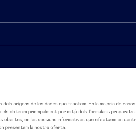
s dels orígens de les dades que tractem. En la majoria de casos
 els obtenim principalment per mitjà dels formularis preparats 
es obertes, en les sessions informatives que efectuem en cent
s on presentem la nostra oferta.