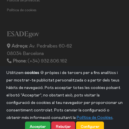
Política de privacitat
Política de cookies
ESADEgov
Adreça:
Av. Pedralbes 60-62
08034 Barcelona
Phone:
(+34) 932.806.162
ISSN:
2013-2530
Utilitzem
cookies
🍪 pròpies i de tercers per a fins analítics i
per mostrar-te publicitat personalitzada o a partir dels teus
hàbits de navegació. Pots acceptar totes les cookies polsant
CONNECTA AMB NOSALTRES
el botó “Acceptar”; no obstant això, pots visitar la
configuració de cookies al teu navegador per proporcionar un
consentiment controlat. Pots canviar la configuració o
obtenir més informació consultant la
Política de Cookies
.
Acceptar
Rebutjar
Configurar