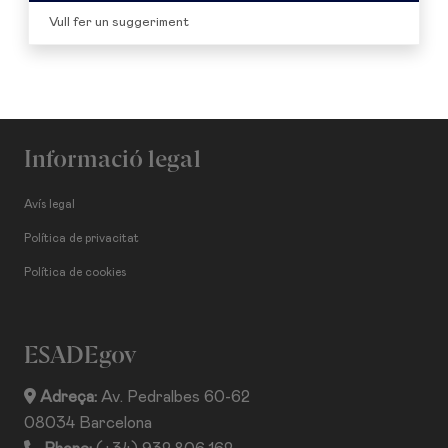
Vull fer un suggeriment
Informació legal
Avís legal
Política de privacitat
Política de cookies
ESADEgov
Adreça:
Av. Pedralbes 60-62
08034 Barcelona