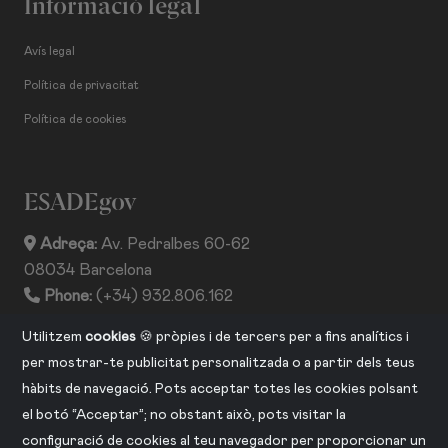
Informació legal
Avís legal
Política de privacitat
Política de cookies
ESADEgov
Adreça:
Av. Pedralbes 60-62
08034 Barcelona
Phone:
(+34) 932.806.162
ISSN:
2013-2530
Utilitzem
cookies
🍪 pròpies i de tercers per a fins analítics i
per mostrar-te publicitat personalitzada o a partir dels teus
hàbits de navegació. Pots acceptar totes les cookies polsant
CONNECTA AMB NOSALTRES
el botó “Acceptar”; no obstant això, pots visitar la
configuració de cookies al teu navegador per proporcionar un