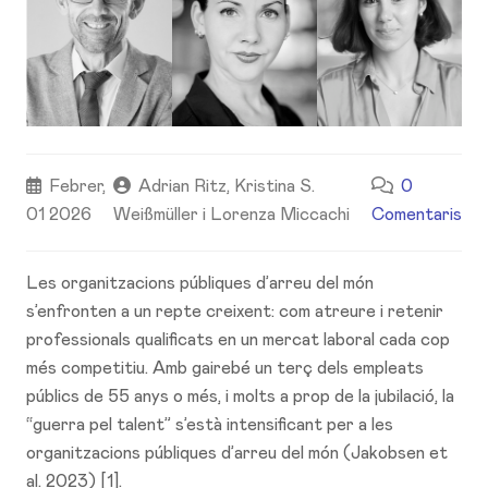
Febrer,
Adrian Ritz, Kristina S.
0
01 2026
Weißmüller i Lorenza Miccachi
Comentaris
Les organitzacions públiques d’arreu del món
s’enfronten a un repte creixent: com atreure i retenir
professionals qualificats en un mercat laboral cada cop
més competitiu. Amb gairebé un terç dels empleats
públics de 55 anys o més, i molts a prop de la jubilació, la
“guerra pel talent” s’està intensificant per a les
organitzacions públiques d’arreu del món (Jakobsen et
al. 2023) [1].