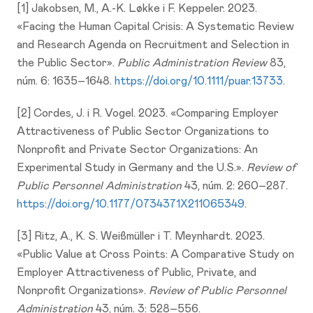
[1] Jakobsen, M., A.-K. Løkke i F. Keppeler. 2023.
«Facing the Human Capital Crisis: A Systematic Review
and Research Agenda on Recruitment and Selection in
the Public Sector».
Public Administration Review
83,
núm. 6: 1635–1648.
https://doi.org/10.1111/puar.13733
.
[2] Cordes, J. i R. Vogel. 2023. «Comparing Employer
Attractiveness of Public Sector Organizations to
Nonprofit and Private Sector Organizations: An
Experimental Study in Germany and the U.S.».
Review of
Public Personnel Administration
43, núm. 2: 260–287.
https://doi.org/10.1177/0734371X211065349
.
[3] Ritz, A., K. S. Weißmüller i T. Meynhardt. 2023.
«Public Value at Cross Points: A Comparative Study on
Employer Attractiveness of Public, Private, and
Nonprofit Organizations».
Review of Public Personnel
Administration
43, núm. 3: 528–556.