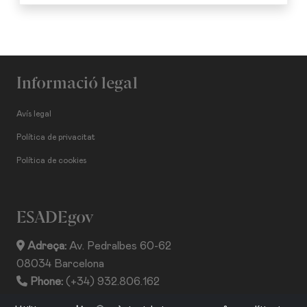
Informació legal
Avís legal
Política de privacitat
Política de cookies
ESADEgov
Adreça:
Av. Pedralbes 60-62
08034 Barcelona
Phone:
(+34) 932.806.162
ISSN:
2013-2530