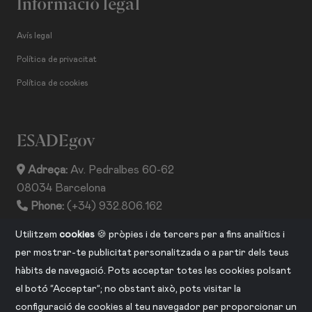
Informació legal
Avís legal
Política de privacitat
Política de cookies
ESADEgov
Adreça:
Av. Pedralbes 60-62
08034 Barcelona
Phone:
(+34) 932.806.162
ISSN:
2013-2530
Utilitzem
cookies
🍪 pròpies i de tercers per a fins analítics i
per mostrar-te publicitat personalitzada o a partir dels teus
hàbits de navegació. Pots acceptar totes les cookies polsant
CONNECTA AMB NOSALTRES
el botó “Acceptar”; no obstant això, pots visitar la
configuració de cookies al teu navegador per proporcionar un