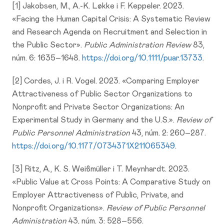
[1] Jakobsen, M., A.-K. Løkke i F. Keppeler. 2023.
«Facing the Human Capital Crisis: A Systematic Review
and Research Agenda on Recruitment and Selection in
the Public Sector».
Public Administration Review
83,
núm. 6: 1635–1648.
https://doi.org/10.1111/puar.13733
.
[2] Cordes, J. i R. Vogel. 2023. «Comparing Employer
Attractiveness of Public Sector Organizations to
Nonprofit and Private Sector Organizations: An
Experimental Study in Germany and the U.S.».
Review of
Public Personnel Administration
43, núm. 2: 260–287.
https://doi.org/10.1177/0734371X211065349
.
[3] Ritz, A., K. S. Weißmüller i T. Meynhardt. 2023.
«Public Value at Cross Points: A Comparative Study on
Employer Attractiveness of Public, Private, and
Nonprofit Organizations».
Review of Public Personnel
Administration
43, núm. 3: 528–556.