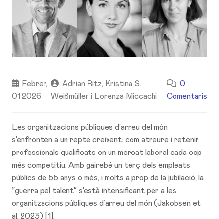
Febrer,
Adrian Ritz, Kristina S.
0
01 2026
Weißmüller i Lorenza Miccachi
Comentaris
Les organitzacions públiques d’arreu del món
s’enfronten a un repte creixent: com atreure i retenir
professionals qualificats en un mercat laboral cada cop
més competitiu. Amb gairebé un terç dels empleats
públics de 55 anys o més, i molts a prop de la jubilació, la
“guerra pel talent” s’està intensificant per a les
organitzacions públiques d’arreu del món (Jakobsen et
al. 2023) [1].