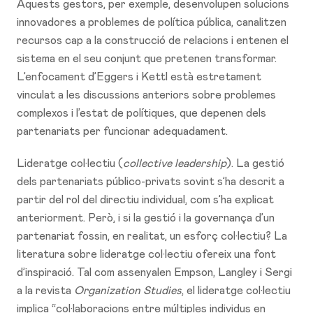
Aquests gestors, per exemple, desenvolupen solucions
innovadores a problemes de política pública, canalitzen
recursos cap a la construcció de relacions i entenen el
sistema en el seu conjunt que pretenen transformar.
L’enfocament d’Eggers i Kettl està estretament
vinculat a les discussions anteriors sobre problemes
complexos i l’estat de polítiques, que depenen dels
partenariats per funcionar adequadament.
Lideratge col·lectiu (
collective leadership
). La gestió
dels partenariats público-privats sovint s’ha descrit a
partir del rol del directiu individual, com s’ha explicat
anteriorment. Però, i si la gestió i la governança d’un
partenariat fossin, en realitat, un esforç col·lectiu? La
literatura sobre lideratge col·lectiu ofereix una font
d’inspiració. Tal com assenyalen Empson, Langley i Sergi
a la revista
Organization Studies
, el lideratge col·lectiu
implica “col·laboracions entre múltiples individus en