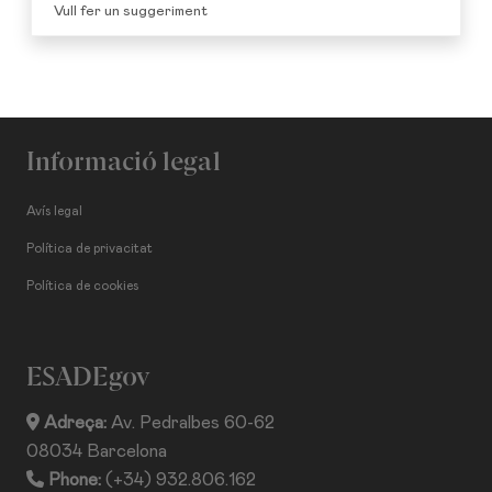
Vull fer un suggeriment
Informació legal
Avís legal
Política de privacitat
Política de cookies
ESADEgov
Adreça:
Av. Pedralbes 60-62
08034 Barcelona
Phone:
(+34) 932.806.162