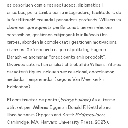
es descriuen com a respectuosos, diplomàtics i
empàtics, però també com a integradors, facilitadors de
la fertilització creuada i pensadors profunds. Williams va
observar que aquests perfils construeixen relacions
sostenibles, gestionen mitjançant la influència i les
xarxes, aborden la complexitat i gestionen motivacions
diverses. Això recorda el que el politòleg Eugene
Barach va anomenar “practicants amb propòsit”.
Diversos autors han ampliat el treball de Williams. Altres
característiques inclouen ser relacional, coordinador,
mediador i emprenedor (segons Van Meerkerk i
Edelenbos).
El constructor de ponts (
bridge builder
) és el terme
utilitzat per Williams Eggers i Donald F. Kettl al seu
llibre homònim (Eggers and Kettl:
Bridgebuilders
.
Cambridge, MA: Harvard University Press, 2023).