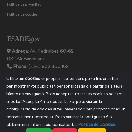
Política de privacitat
Política de cookies
ESADEgov
Adreça:
Av. Pedralbes 60-62
08034 Barcelona
Phone:
(+34) 932.806.162
ISSN:
2013-2530
Utilitzem
cookies
🍪 pròpies i de tercers per a fins analítics i
per mostrar-te publicitat personalitzada o a partir dels teus
hàbits de navegació. Pots acceptar totes les cookies polsant
CONNECTA AMB NOSALTRES
el botó “Acceptar”; no obstant això, pots visitar la
configuració de cookies al teu navegador per proporcionar un
consentiment controlat. Pots canviar la configuració o
obtenir més informació consultant la
Política de Cookies
.