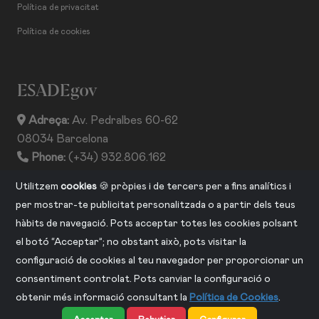
Política de privacitat
Política de cookies
ESADEgov
Adreça:
Av. Pedralbes 60-62
08034 Barcelona
Phone:
(+34) 932.806.162
ISSN:
2013-2530
Utilitzem
cookies
🍪 pròpies i de tercers per a fins analítics i
per mostrar-te publicitat personalitzada o a partir dels teus
hàbits de navegació. Pots acceptar totes les cookies polsant
CONNECTA AMB NOSALTRES
el botó “Acceptar”; no obstant això, pots visitar la
configuració de cookies al teu navegador per proporcionar un
consentiment controlat. Pots canviar la configuració o
obtenir més informació consultant la
Política de Cookies
.