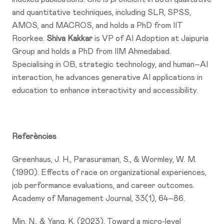
and quantitative techniques, including SLR, SPSS,
AMOS, and MACROS, and holds a PhD from IIT
Roorkee.
Shiva Kakkar
is VP of AI Adoption at Jaipuria
Group and holds a PhD from IIM Ahmedabad.
Specialising in OB, strategic technology, and human–AI
interaction, he advances generative AI applications in
education to enhance interactivity and accessibility.
Referències
Greenhaus, J. H., Parasuraman, S., & Wormley, W. M.
(1990). Effects of race on organizational experiences,
job performance evaluations, and career outcomes.
Academy of Management Journal, 33(1), 64–86.
Min, N., & Yang, K. (2023). Toward a micro-level