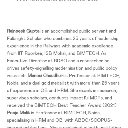
Rajneesh Gupta
is an accomplished public servant and
Fulbright Scholar who combines 25 years of leadership
experience in the Railways with academic excellence
from IIT Roorkee, ISB Mohali, and BIMTECH. As
Executive Director at RDSO and a researcher, he
drives safety-signalling modernisation and public policy
research.
Manosi Chaudhuri
is Professor at BIMTECH,
Noida, and a dual gold medallist with more than 25 years
of experience in OB and HRM. She excels in research,
supervises scholars, conducts impactful MDPs, and
received the BIMTECH Best Teacher Award (2021).
Pooja Malik
is Professor at BIMTECH, Noida,
specialising in HRM and OB, with ABDC/SCOPUS-
indexed publications. She is proficient in both qualitative