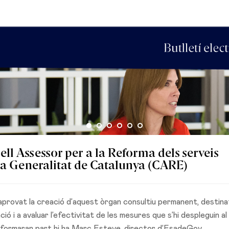
l Assessor per a la Reforma dels serveis
 la Generalitat de Catalunya (CARE)
aprovat la creació d’aquest òrgan consultiu permanent, destina
ió i a avaluar l’efectivitat de les mesures que s’hi despleguin al 
en formaran part hi ha Marc Esteve, director d’EsadeGov.