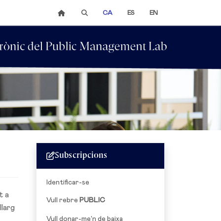
CA
ES
EN
Subscripcions
Identificar-se
t a
Vull rebre
PUBLIC
llarg
Vull donar-me'n de baixa