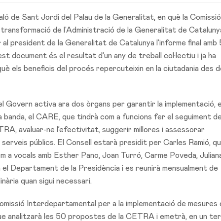
ló de Sant Jordi del Palau de la Generalitat, en què la Comissió
e transformació de l’Administració de la Generalitat de Catalunya
r al president de la Generalitat de Catalunya l’informe final amb
 document és el resultat d’un any de treball col·lectiu i ja ha
è els beneficis del procés repercuteixin en la ciutadania des d
el Govern activa ara dos òrgans per garantir la implementació, e
na banda, el CARE, que tindrà com a funcions fer el seguiment d
A, avaluar-ne l’efectivitat, suggerir millores i assessorar
serveis públics. El Consell estarà presidit per Carles Ramió, qu
 com a vocals amb Esther Pano, Joan Turró, Carme Poveda, Julian
 el Departament de la Presidència i es reunirà mensualment de
nària quan sigui necessari.
Comissió Interdepartamental per a la implementació de mesures
e analitzarà les 50 propostes de la CETRA i emetrà, en un ter