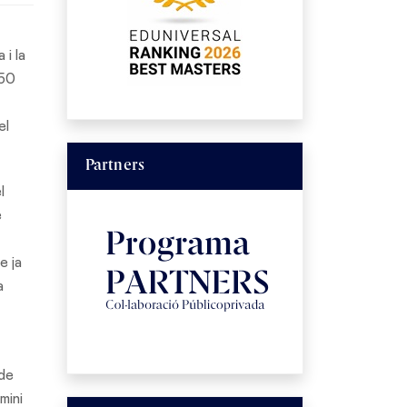
 i la
 50
el
Partners
l
e
e ja
a
 de
mini