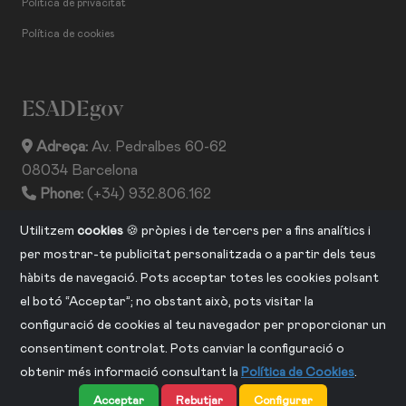
Política de privacitat
Política de cookies
ESADEgov
Adreça:
Av. Pedralbes 60-62
08034 Barcelona
Phone:
(+34) 932.806.162
ISSN:
2013-2530
Utilitzem
cookies
🍪 pròpies i de tercers per a fins analítics i
per mostrar-te publicitat personalitzada o a partir dels teus
hàbits de navegació. Pots acceptar totes les cookies polsant
CONNECTA AMB NOSALTRES
el botó “Acceptar”; no obstant això, pots visitar la
configuració de cookies al teu navegador per proporcionar un
consentiment controlat. Pots canviar la configuració o
obtenir més informació consultant la
Política de Cookies
.
Acceptar
Rebutjar
Configurar